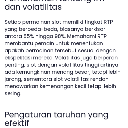
dan volatilitas
Setiap permainan slot memiliki tingkat RTP
yang berbeda-beda, biasanya berkisar
antara 85% hingga 98%. Memahami RTP
membantu pemain untuk menentukan
apakah permainan tersebut sesuai dengan
ekspektasi mereka. Volatilitas juga berperan
penting; slot dengan volatilitas tinggi artinya
ada kemungkinan menang besar, tetapi lebih
jarang, sementara slot volatilitas rendah
menawarkan kemenangan kecil tetapi lebih
sering.
Pengaturan taruhan yang
efektif