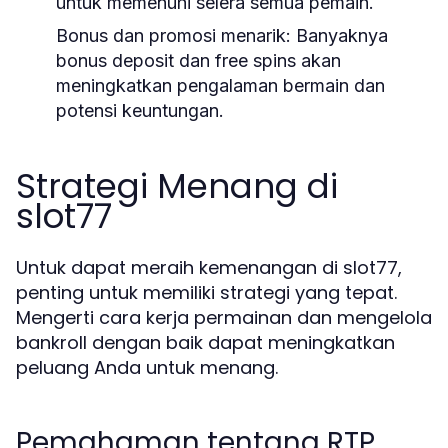
untuk memenuhi selera semua pemain.
Bonus dan promosi menarik:
Banyaknya
bonus deposit dan free spins akan
meningkatkan pengalaman bermain dan
potensi keuntungan.
Strategi Menang di
slot77
Untuk dapat meraih kemenangan di slot77,
penting untuk memiliki strategi yang tepat.
Mengerti cara kerja permainan dan mengelola
bankroll dengan baik dapat meningkatkan
peluang Anda untuk menang.
Pemahaman tentang RTP