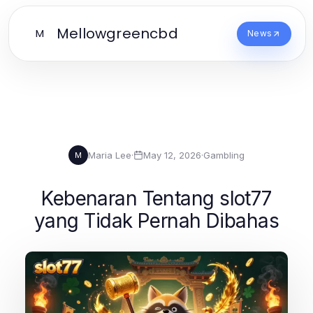
Mellowgreencbd
M
News
Maria Lee
·
May 12, 2026
·
Gambling
M
Kebenaran Tentang slot77
yang Tidak Pernah Dibahas