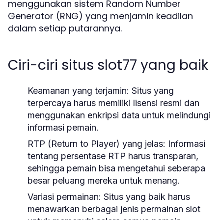
menggunakan sistem Random Number
Generator (RNG) yang menjamin keadilan
dalam setiap putarannya.
Ciri-ciri situs slot77 yang baik
Keamanan yang terjamin:
Situs yang
terpercaya harus memiliki lisensi resmi dan
menggunakan enkripsi data untuk melindungi
informasi pemain.
RTP (Return to Player) yang jelas:
Informasi
tentang persentase RTP harus transparan,
sehingga pemain bisa mengetahui seberapa
besar peluang mereka untuk menang.
Variasi permainan:
Situs yang baik harus
menawarkan berbagai jenis permainan slot